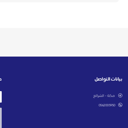
بيانات التواصل
ط
مكة - الشرائع
0562005950