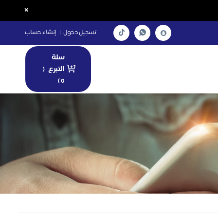
×
تسجيل دخول
|
إنشاء حساب
سلة
التبرع
(
)
0