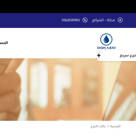
مكة - الشرائع
0562005950
الحسا
تبرع سريع
الرئيسية
حالات التبرع