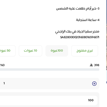
SA8280000201608016596071
تبرع مفتوح
100عبوة
10 عبوات
50 عبوة
%0
398
Quantity