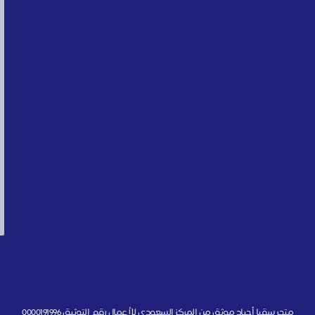
متجر سقيا أجياد موثق من المركز السعودي للأعمال رقم التوثيق 0000191996